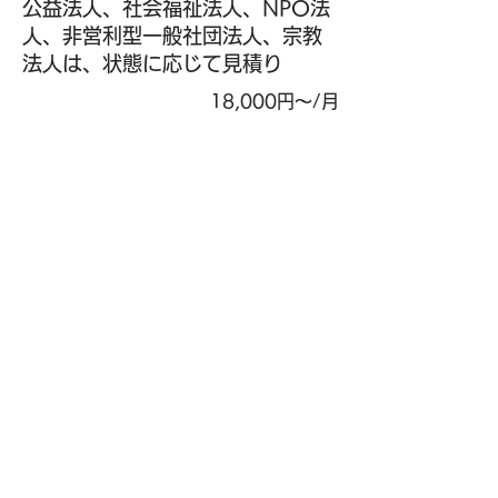
公益法人、社会福祉法人、NPO法
人、非営利型一般社団法人、宗教
法人は、状態に応じて見積り
18,000円〜/月
資産関係のご相談
10,000円/h
​セミナー講師
（お金・税金から自己分析・他者
理解・コニュニケーションまでご
要望に合わせます。）
内容により要相談